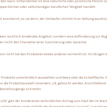
den kann. Unternehmer ist eine natürliche oder juristische Person od
werblichen oder selbständigen beruflichen Tätigkeit handelt.
 anerkannt, es sei denn, der Verkäufer stimmt ihrer Geltung ausdrüc
t kein rechtlich bindendes Angebot, sondern eine Aufforderung zur Ab
n nicht den Charakter einer Zusicherung oder Garantie.
 wenn nicht bei den Produkten etwas anderes vermerkt ist. Im Übrigen 
s Produkte unverbindlich auswählen und diese über die Schaltfläch
die Produktauswahl verändert, z.B. gelöscht werden. Anschließend 
Bestellvorgangs schreiten.
LLEN’ gibt der Kunde einen verbindlichen Antrag zum Kauf der im War
n und einsehen sowie mithilfe der Browserfunktion “zurück” zum War