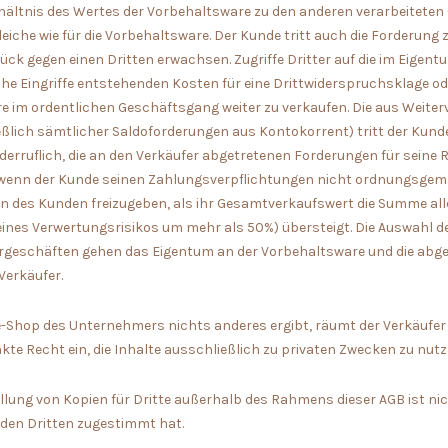
ältnis des Wertes der Vorbehaltsware zu den anderen verarbeiteten G
eiche wie für die Vorbehaltsware. Der Kunde tritt auch die Forderung 
ck gegen einen Dritten erwachsen. Zugriffe Dritter auf die im Eigen
e Eingriffe entstehenden Kosten für eine Drittwiderspruchsklage od
are im ordentlichen Geschäftsgang weiter zu verkaufen. Die aus Weit
lich sämtlicher Saldoforderungen aus Kontokorrent) tritt der Kund
derruflich, die an den Verkäufer abgetretenen Forderungen für sein
wenn der Kunde seinen Zahlungsverpflichtungen nicht ordnungsgemäß
n des Kunden freizugeben, als ihr Gesamtverkaufswert die Summe all
ines Verwertungsrisikos um mehr als 50%) übersteigt. Die Auswahl de
fergeschäften gehen das Eigentum an der Vorbehaltsware und die abg
Verkäufer.
ne-Shop des Unternehmers nichts anderes ergibt, räumt der Verkäufer
kte Recht ein, die Inhalte ausschließlich zu privaten Zwecken zu nutz
tellung von Kopien für Dritte außerhalb des Rahmens dieser AGB ist nic
den Dritten zugestimmt hat.