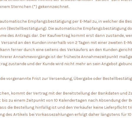
inem Sternchen (*) gekennzeichnet.
 automatische Empfangsbestätigung per E-Mail zu, in welcher die Be
nn (Bestellbestätigung). Die automatische Empfangsbestätigung doku
hme des Antrags dar. Der Kaufvertrag kommt erst dann zustande, wen
 Versand an den Kunden innerhalb von 2 Tagen mit einer zweiten E-Ma
kann ferner durch eine seitens des Verkäufers an den Kunden geric
ehrerer Annahmevorgänge ist der früheste Annahmezeitpunkt maßge
trag zustande und der Kunde wird nicht mehr an sein Angebot gebun
die vorgenannte Frist zur Versendung, Übergabe oder Bestellbestätig
lichen, kommt der Vertrag mit der Bereitstellung der Bankdaten und
ht bis zu einem Zeitpunkt von 10 Kalendertagen nach Absendung der B
ss die Bestellung hinfällig ist und den Verkäufer keine Lieferpflicht tr
ung des Artikels bei Vorkassezahlungen erfolgt daher längstens für 10