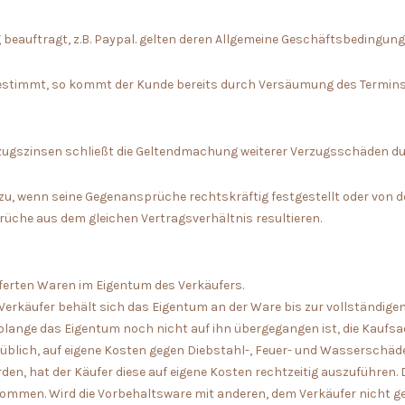
 beauftragt, z.B. Paypal. gelten deren Allgemeine Geschäftsbedingung
 bestimmt, so kommt der Kunde bereits durch Versäumung des Termins i
rzugszinsen schließt die Geltendmachung weiterer Verzugsschäden du
zu, wenn seine Gegenansprüche rechtskräftig festgestellt oder von 
üche aus dem gleichen Vertragsverhältnis resultieren.
ieferten Waren im Eigentum des Verkäufers.
 Verkäufer behält sich das Eigentum an der Ware bis zur vollständige
solange das Eigentum noch nicht auf ihn übergegangen ist, die Kaufsa
nüblich, auf eigene Kosten gegen Diebstahl-, Feuer- und Wasserschä
n, hat der Käufer diese auf eigene Kosten rechtzeitig auszuführen.
nommen. Wird die Vorbehaltsware mit anderen, dem Verkäufer nicht g