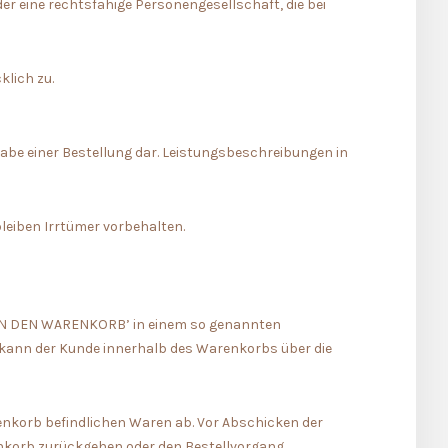
er eine rechtsfähige Personengesellschaft, die bei
klich zu.
gabe einer Bestellung dar. Leistungsbeschreibungen in
bleiben Irrtümer vorbehalten.
e ‘IN DEN WARENKORB’ in einem so genannten
kann der Kunde innerhalb des Warenkorbs über die
enkorb befindlichen Waren ab. Vor Abschicken der
enkorb zurückgehen oder den Bestellvorgang