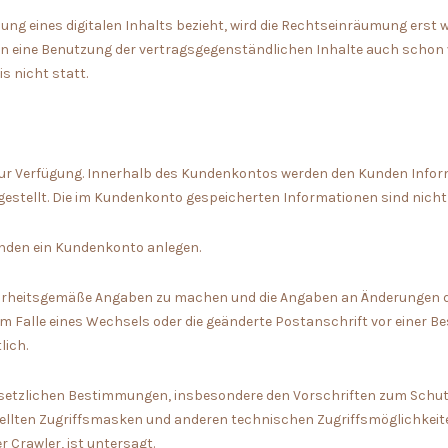
ellung eines digitalen Inhalts bezieht, wird die Rechtseinräumung erst
ann eine Benutzung der vertragsgegenständlichen Inhalte auch schon 
s nicht statt.
 zur Verfügung. Innerhalb des Kundenkontos werden den Kunden Infor
stellt. Die im Kundenkonto gespeicherten Informationen sind nicht 
unden ein Kundenkonto anlegen.
wahrheitsgemäße Angaben zu machen und die Angaben an Änderungen d
e im Falle eines Wechsels oder die geänderte Postanschrift vor einer Be
lich.
esetzlichen Bestimmungen, insbesondere den Vorschriften zum Schut
tellten Zugriffsmasken und anderen technischen Zugriffsmöglichkeite
r Crawler, ist untersagt.