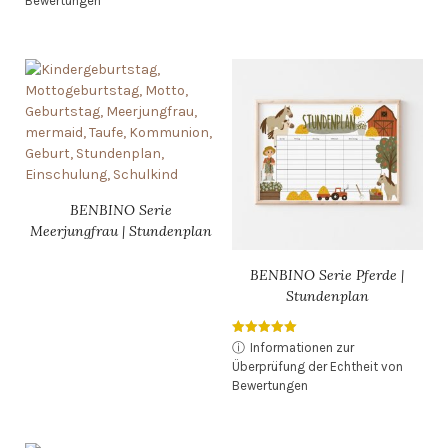
Bewertungen
BENBINO Serie
Meerjungfrau | Stundenplan
BENBINO Serie Pferde |
Stundenplan
Bewertet mit
ⓘ
Informationen zur
5.00
Überprüfung der Echtheit von
von 5
Bewertungen