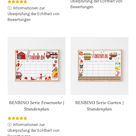
Überprüfung der Echtheit von
von 5
Bewertungen
Bewertet mit
ⓘ
Informationen zur
5.00
Überprüfung der Echtheit von
von 5
Bewertungen
BENBINO Serie Feuerwehr |
BENBINO Serie Garten |
Stundenplan
Stundenplan
Bewertet mit
ⓘ
Informationen zur
5.00
Überprüfung der Echtheit von
von 5