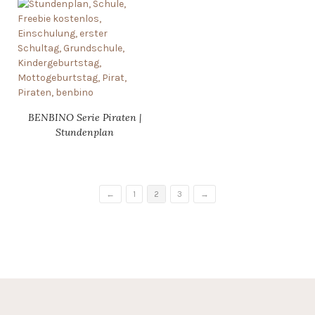
BENBINO Serie Piraten |
Stundenplan
←
1
2
3
→