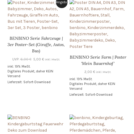
Angebot!
BENBINO Serie Fahrzeuge |
3er Poster-Set (Giraffe, Autos,
Bus)
BENBINO Serie Farm | Poster
Ursprünglicher
Aktueller
UVP:
6,00
€
5,00
€
inkl. MwSt.
‘Mein Bauernhof’
Preis
Preis
inkl. 19% MwSt.
Digitales Produkt, daher KEIN
war:
ist:
2,00
€
inkl. MwSt.
Versand
6,00 €
5,00 €.
inkl. 19% MwSt.
Lieferzeit: Sofort-Download
Digitales Produkt, daher KEIN
Versand
Lieferzeit: Sofort-Download