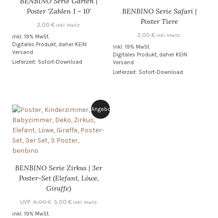
BENBINO Serie Garten |
Poster ‘Zahlen 1 – 10’
BENBINO Serie Safari |
Poster Tiere
2,00
€
inkl. MwSt.
2,00
€
inkl. MwSt.
inkl. 19% MwSt.
Digitales Produkt, daher KEIN
inkl. 19% MwSt.
Versand
Digitales Produkt, daher KEIN
Lieferzeit: Sofort-Download
Versand
Lieferzeit: Sofort-Download
Angebot!
BENBINO Serie Zirkus | 3er
Poster-Set (Elefant, Löwe,
Giraffe)
Ursprünglicher
Aktueller
UVP:
6,00
€
5,00
€
inkl. MwSt.
Preis
Preis
inkl. 19% MwSt.