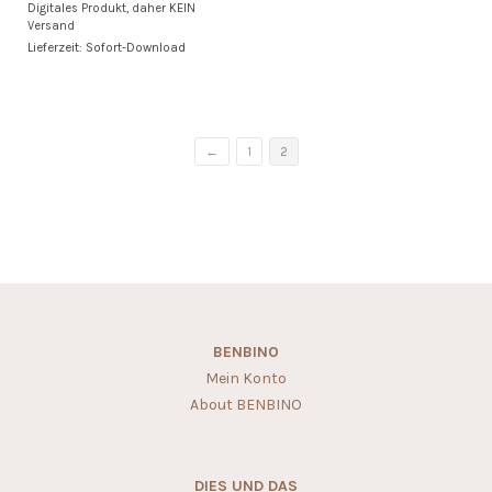
Digitales Produkt, daher KEIN
war:
ist:
Versand
6,00 €
5,00 €.
Lieferzeit: Sofort-Download
←
1
2
BENBINO
Mein Konto
About BENBINO
DIES UND DAS