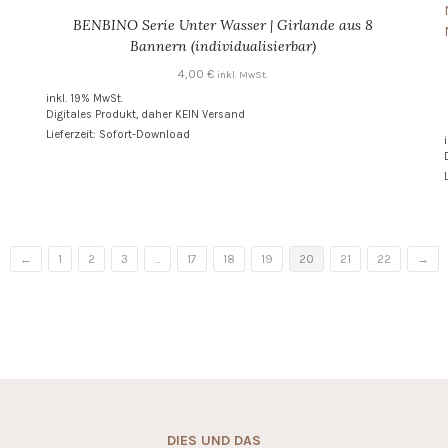
BENBINO Serie Unter Wasser | Girlande aus 8
Bannern (individualisierbar)
4,00
€
inkl. MwSt.
inkl. 19% MwSt.
Digitales Produkt, daher KEIN Versand
Lieferzeit: Sofort-Download
←
1
2
3
…
17
18
19
20
21
22
→
DIES UND DAS