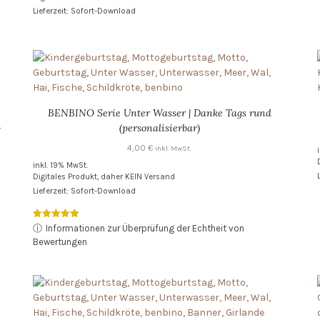
Lieferzeit: Sofort-Download
BENBINO Serie Unter Wasser | Danke Tags rund
-
(personalisierbar)
4,00
€
inkl. MwSt.
inkl. 19% MwSt.
Digitales Produkt, daher KEIN Versand
Lieferzeit: Sofort-Download
Bewertet mit
ⓘ
Informationen zur Überprüfung der Echtheit von
5.00
Bewertungen
von 5