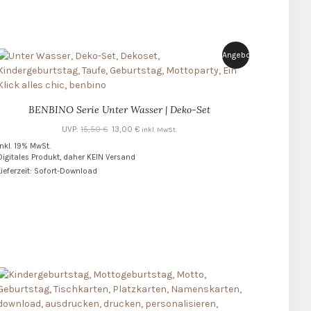
Angebot!
BENBINO Serie Unter Wasser | Deko-Set
Ursprünglicher
Aktueller
UVP:
15,50
€
13,00
€
inkl. MwSt.
Preis
Preis
inkl. 19% MwSt.
Digitales Produkt, daher KEIN Versand
war:
ist:
Lieferzeit: Sofort-Download
15,50 €
13,00 €.