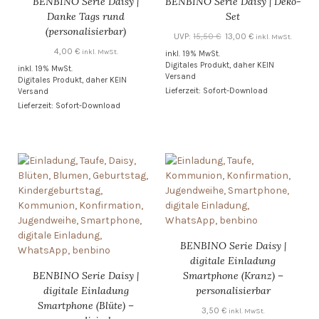
BENBINO Serie Daisy |
BENBINO Serie Daisy | Deko-
Danke Tags rund
Set
(personalisierbar)
Ursprünglicher
Aktueller
UVP:
15,50
€
13,00
€
inkl. MwSt.
Preis
Preis
4,00
€
inkl. MwSt.
inkl. 19% MwSt.
Digitales Produkt, daher KEIN
war:
ist:
inkl. 19% MwSt.
Versand
Digitales Produkt, daher KEIN
15,50 €
13,00 €.
Lieferzeit: Sofort-Download
Versand
Lieferzeit: Sofort-Download
BENBINO Serie Daisy |
digitale Einladung
BENBINO Serie Daisy |
Smartphone (Kranz) –
digitale Einladung
personalisierbar
Smartphone (Blüte) –
3,50
€
inkl. MwSt.