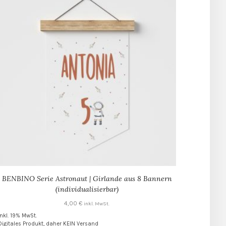
BENBINO Serie Astronaut | Girlande aus 8 Bannern
(individualisierbar)
4,00
€
inkl. MwSt.
inkl. 19% MwSt.
Digitales Produkt, daher KEIN Versand