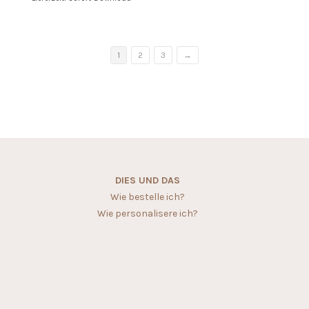
1
2
3
→
DIES UND DAS
Wie bestelle ich?
Wie personalisere ich?