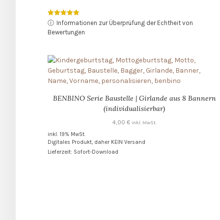
Bewertet mit
ⓘ
Informationen zur Überprüfung der Echtheit von
5.00
Bewertungen
von 5
BENBINO Serie Baustelle | Girlande aus 8 Bannern
(individualisierbar)
4,00
€
inkl. MwSt.
inkl. 19% MwSt.
Digitales Produkt, daher KEIN Versand
Lieferzeit: Sofort-Download