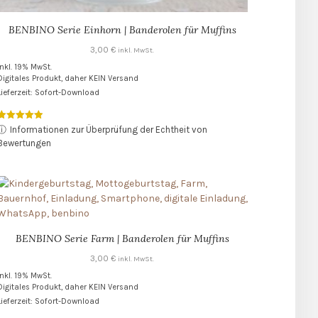
BENBINO Serie Einhorn | Banderolen für Muffins
3,00
€
inkl. MwSt.
inkl. 19% MwSt.
Digitales Produkt, daher KEIN Versand
Lieferzeit: Sofort-Download
Bewertet mit
ⓘ
Informationen zur Überprüfung der Echtheit von
5.00
Bewertungen
von 5
BENBINO Serie Farm | Banderolen für Muffins
3,00
€
inkl. MwSt.
inkl. 19% MwSt.
Digitales Produkt, daher KEIN Versand
Lieferzeit: Sofort-Download