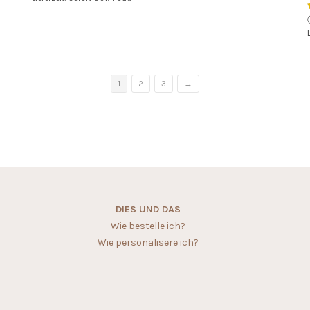
1
2
3
→
DIES UND DAS
Wie bestelle ich?
Wie personalisere ich?