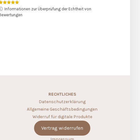
Bewertet mit
ⓘ
Informationen zur Überprüfung der Echtheit von
5.00
Bewertungen
von 5
RECHTLICHES
Datenschutzerklärung
Allgemeine Geschäftsbedingungen
Widerruf für digitale Produkte
Vertrag widerrufen
Impressum