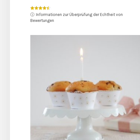
Bewertet
ⓘ
Informationen zur Überprüfung der Echtheit von
mit
Bewertungen
4.50
von 5