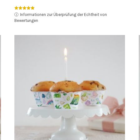
Bewertet mit
ⓘ
Informationen zur Überprüfung der Echtheit von
5.00
Bewertungen
von 5