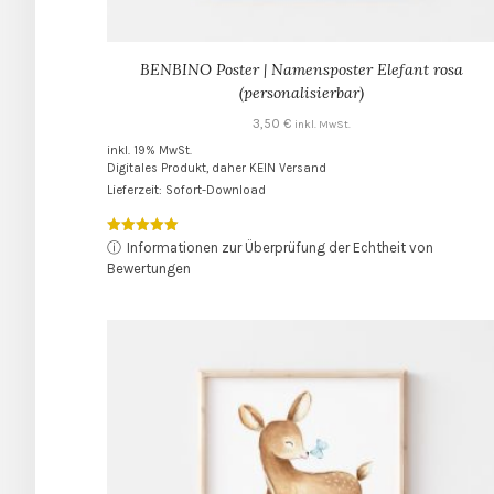
BENBINO Poster | Namensposter Elefant rosa
(personalisierbar)
3,50
€
inkl. MwSt.
inkl. 19% MwSt.
Digitales Produkt, daher KEIN Versand
Lieferzeit: Sofort-Download
Bewertet mit
ⓘ
Informationen zur Überprüfung der Echtheit von
5.00
Bewertungen
von 5