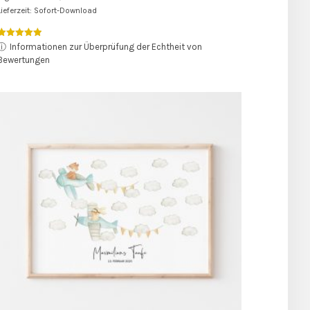
Lieferzeit: Sofort-Download
Bewertet mit
ⓘ
Informationen zur Überprüfung der Echtheit von
5.00
Bewertungen
von 5