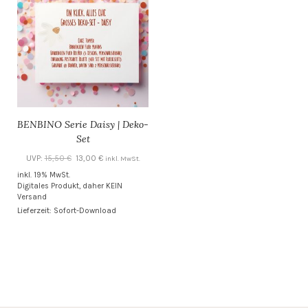
BENBINO Serie Daisy | Deko-
Set
Ursprünglicher
Aktueller
UVP:
15,50
€
13,00
€
inkl. MwSt.
Preis
Preis
inkl. 19% MwSt.
Digitales Produkt, daher KEIN
war:
ist:
Versand
15,50 €
13,00 €.
Lieferzeit: Sofort-Download