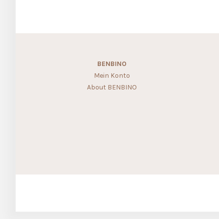
BENBINO
Mein Konto
About BENBINO