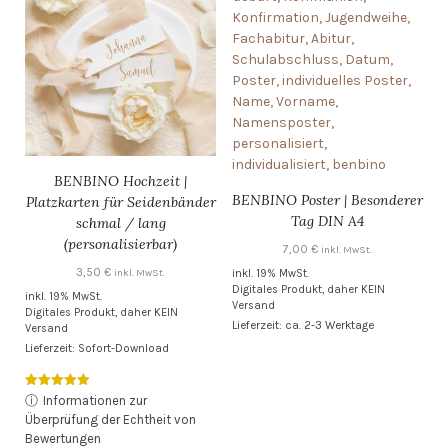
BENBINO Hochzeit |
BENBINO Poster | Besonderer
Platzkarten für Seidenbänder
Tag DIN A4
schmal / lang
(personalisierbar)
7,00
€
inkl. MwSt.
3,50
€
inkl. 19% MwSt.
inkl. MwSt.
Digitales Produkt, daher KEIN
inkl. 19% MwSt.
Versand
Digitales Produkt, daher KEIN
Lieferzeit: ca. 2-3 Werktage
Versand
Lieferzeit: Sofort-Download
Bewertet mit
ⓘ
Informationen zur
5.00
Überprüfung der Echtheit von
von 5
Bewertungen