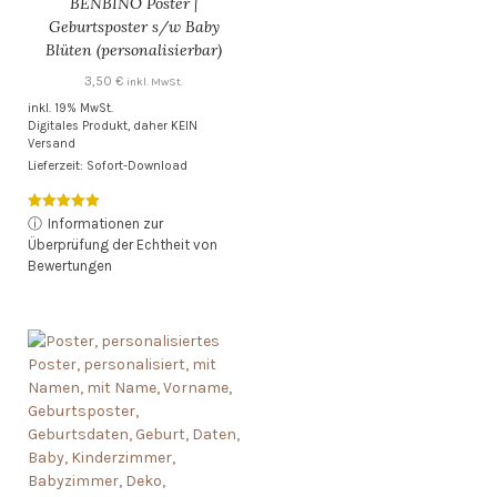
BENBINO Poster |
Geburtsposter s/w Baby
Blüten (personalisierbar)
3,50
€
inkl. MwSt.
inkl. 19% MwSt.
Digitales Produkt, daher KEIN
Versand
Lieferzeit: Sofort-Download
Bewertet mit
ⓘ
Informationen zur
5.00
Überprüfung der Echtheit von
von 5
Bewertungen