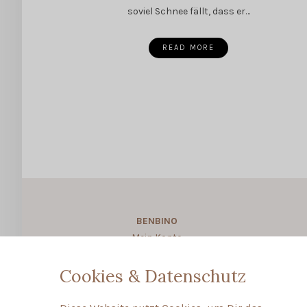
soviel Schnee fällt, dass er…
READ MORE
BENBINO
Mein Konto
About BENBINO
Cookies & Datenschutz