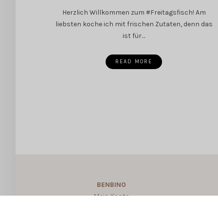
Herzlich Willkommen zum #Freitagsfisch! Am
liebsten koche ich mit frischen Zutaten, denn das
ist für…
READ MORE
BENBINO
Mein Konto
About BENBINO