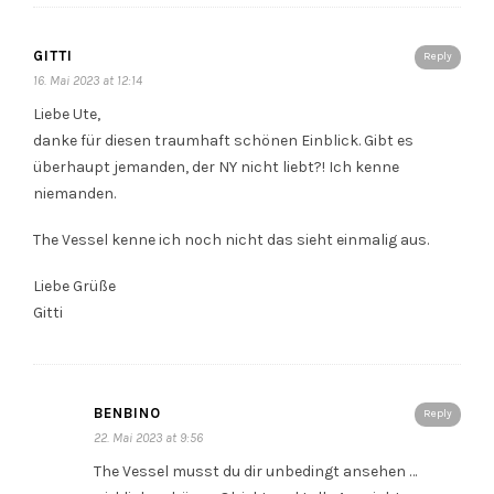
GITTI
Reply
16. Mai 2023 at 12:14
Liebe Ute,
danke für diesen traumhaft schönen Einblick. Gibt es
überhaupt jemanden, der NY nicht liebt?! Ich kenne
niemanden.
The Vessel kenne ich noch nicht das sieht einmalig aus.
Liebe Grüße
Gitti
BENBINO
Reply
22. Mai 2023 at 9:56
The Vessel musst du dir unbedingt ansehen …