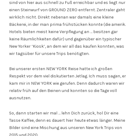
sind von hier aus schnell zu Fuß erreichbar und es liegt nur
einen Steinwurf von GROUND ZERO entfernt. Zentraler geht
wirklich nicht. Direkt nebenan war damals eine kleine
Bäckerei, in der man prima frühstücken konnte (die amerik.
Hotels bieten meist keine Verpflegung an … besitzen gar
keine Räumlichkeiten dafür) und gegenüber ein typischer
New Yorker ‘Kiosk’, an dem wir all das kaufen konnten, was
wir tagsüber für unsere Trips benötigten.
Bei unserer ersten NEW YORK Reise hatte ich großen
Respekt vor dem viel diskutierten Jetlag. Ich muss sagen, er
kam mir in NEW YORK wie gerufen. Denn dadurch waren wir
relativ früh auf den Beinen und konnten so die Tage voll
ausnutzen.
So, dann starten wir mal … lehn Dich zurück, hol Dir eine
Tasse Kaffee, denn es dauert hier heute etwas länger. Meine
Bilder sind eine Mischung aus unseren New York Trips von
2015 und 2020.