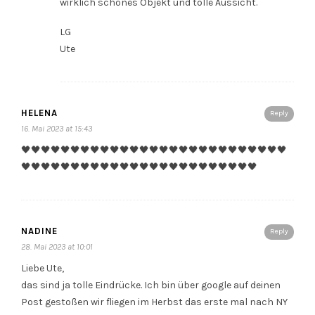
wirklich schönes Objekt und tolle Aussicht.
LG
Ute
HELENA
Reply
16. Mai 2023 at 15:43
🖤🖤🖤🖤🖤🖤🖤🖤🖤🖤🖤🖤🖤🖤🖤🖤🖤🖤🖤🖤🖤🖤🖤🖤🖤🖤🖤
🖤🖤🖤🖤🖤🖤🖤🖤🖤🖤🖤🖤🖤🖤🖤🖤🖤🖤🖤🖤🖤🖤🖤🖤
NADINE
Reply
28. Mai 2023 at 10:01
Liebe Ute,
das sind ja tolle Eindrücke. Ich bin über google auf deinen
Post gestoßen wir fliegen im Herbst das erste mal nach NY