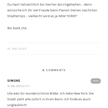
Du hast tatsächlich bis hierher durchgehalten … dann
wünsche ich Dir viel Freude beim Planen Deines nächsten
Städtetrips … vielleicht wird es ja NEW YORK!?
Bis bald, Ute
16. MAI 2023
8 COMMENTS
SIMONE
Reply
16. Mai 2023 at 7:11
Ute was für wunderschöne Bilder. Ich liebe New York. Die
Stadt zieht alle sofort in ihren Bann. Ich finde es auch
unglaublich!