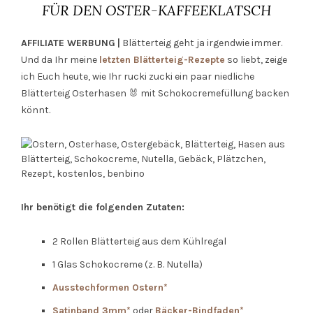
FÜR DEN OSTER-KAFFEEKLATSCH
AFFILIATE WERBUNG
|
Blätterteig geht ja irgendwie immer.
Und da Ihr meine
letzten Blätterteig-Rezepte
so liebt, zeige
ich Euch heute, wie Ihr rucki zucki ein paar niedliche
Blätterteig Osterhasen 🐰 mit Schokocremefüllung backen
könnt.
Ihr benötigt die folgenden Zutaten:
2 Rollen Blätterteig aus dem Kühlregal
1 Glas Schokocreme (z. B. Nutella)
Ausstechformen Ostern*
Satinband 3mm*
oder
Bäcker-Bindfaden*