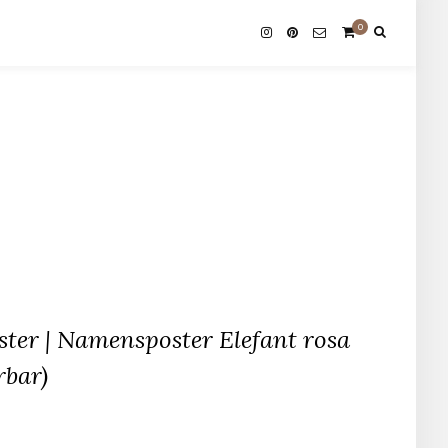
0
er | Namensposter Elefant rosa
rbar)