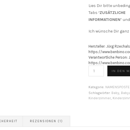
Lies Dir bitte unbedin
Tabs
‘ZUSÄTZLICHE
INFORMATIONEN’
un
Ich wünsche Dir ganz 
Hersteller:
Jörg Rzechals
https://www.benbino.c
Verantwortliche Person:
https://www.benbino.c
BENBINO
IN DEN 
Poster
|
Namensposter
Kategorie:
NAMENSPOSTE
Elefant
Schlagwörter:
Baby
,
Baby
Kinderzimmer
,
Kinderzim
rosa
(personalisierbar)
[Digital]
Menge
CHERHEIT
REZENSIONEN (1)