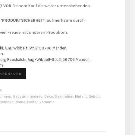
gt
VOR
Deinem Kauf die weiter untenstehenden
d
‘PRODUKTSICHERHEIT’
aufmerksam durch.
viel Freude mit unseren Produkten.
ki, Aug.-Wibbelt-Str. 2, 58706 Menden,
om
Jörg Rzechalski, Aug.-Wibbelt-Str. 2, 58706 Menden,
om
WARENKORB
R
zimmer
,
Babyzimmerdeko
,
Deko
,
Dekoration
,
Elefant
,
Geburt
,
merdeko
,
Name
,
Poster
,
Vorname