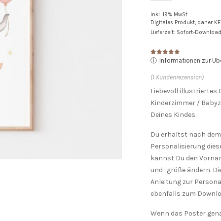
inkl. 19% MwSt.
Digitales Produkt, daher K
Lieferzeit: Sofort-Downloa
ⓘ
Informationen zur Üb
Bewertet
1
mit
5.00
von 5,
basierend
(
1
Kundenrezension)
auf
Kundenbewertung
Liebevoll illustrierte
Kinderzimmer / Baby
Deines Kindes.
Du erhältst nach dem
Personalisierung die
kannst Du den Vorname
und -größe ändern. Die
Anleitung zur Persona
ebenfalls zum Downlo
Wenn das Poster genau