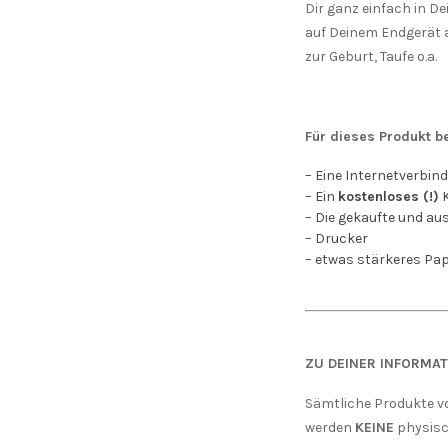
Dir ganz einfach in 
auf Deinem Endgerät 
zur Geburt, Taufe o.a.
Für dieses Produkt b
– Eine Internetverbin
– Ein
kostenloses (!)
K
– Die gekaufte und a
– Drucker
– etwas stärkeres Papi
ZU DEINER INFORMAT
Sämtliche Produkte v
werden
KEINE
physisc