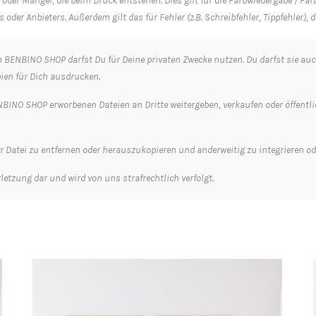
 oder Mängel, die beim Druck entstehen. Dies gilt für die Farbwiedergabe / F
 oder Anbieters. Außerdem gilt das für Fehler (z.B. Schreibfehler, Tippfehler)
BENBINO SHOP darfst Du für Deine privaten Zwecke nutzen. Du darfst sie auc
eien für Dich ausdrucken.
BINO SHOP erworbenen Dateien an Dritte weitergeben, verkaufen oder öffentlich 
der Datei zu entfernen oder herauszukopieren und anderweitig zu integrieren od
letzung dar und wird von uns strafrechtlich verfolgt.