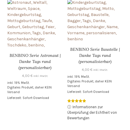
BENBINO Serie Baustelle |
BENBINO Serie Astronaut |
Danke Tags rund
Danke Tags rund
(personalisierbar)
(personalisierbar)
4,00
€
inkl. MwSt.
4,00
€
inkl. MwSt.
inkl. 19% MwSt.
Digitales Produkt, daher KEIN
inkl. 19% MwSt.
Versand
Digitales Produkt, daher KEIN
Lieferzeit: Sofort-Download
Versand
Lieferzeit: Sofort-Download
Bewertet mit
ⓘ
Informationen zur
5.00
Überprüfung der Echtheit von
von 5
Bewertungen