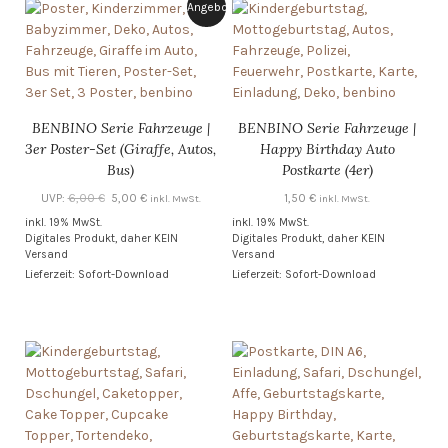
Angebot!
BENBINO Serie Fahrzeuge |
BENBINO Serie Fahrzeuge |
3er Poster-Set (Giraffe, Autos,
Happy Birthday Auto
Bus)
Postkarte (4er)
Ursprünglicher
Aktueller
UVP:
6,00
€
5,00
€
1,50
€
inkl. MwSt.
inkl. MwSt.
Preis
Preis
inkl. 19% MwSt.
inkl. 19% MwSt.
Digitales Produkt, daher KEIN
war:
ist:
Digitales Produkt, daher KEIN
Versand
Versand
6,00 €
5,00 €.
Lieferzeit: Sofort-Download
Lieferzeit: Sofort-Download