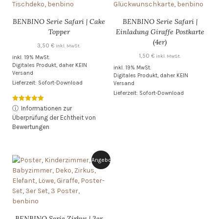
BENBINO Serie Safari | Cake
BENBINO Serie Safari |
Topper
Einladung Giraffe Postkarte
(4er)
3,50
€
inkl. MwSt.
1,50
€
inkl. MwSt.
inkl. 19% MwSt.
Digitales Produkt, daher KEIN
inkl. 19% MwSt.
Versand
Digitales Produkt, daher KEIN
Lieferzeit: Sofort-Download
Versand
Lieferzeit: Sofort-Download
Bewertet mit
ⓘ
Informationen zur
5.00
Überprüfung der Echtheit von
von 5
Bewertungen
Angebot!
BENBINO Serie Zirkus | 3er