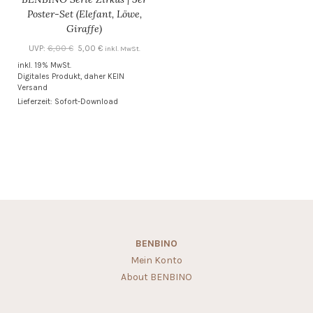
Poster-Set (Elefant, Löwe,
Giraffe)
Ursprünglicher
Aktueller
UVP:
6,00
€
5,00
€
inkl. MwSt.
Preis
Preis
inkl. 19% MwSt.
Digitales Produkt, daher KEIN
war:
ist:
Versand
6,00 €
5,00 €.
Lieferzeit: Sofort-Download
BENBINO
Mein Konto
About BENBINO