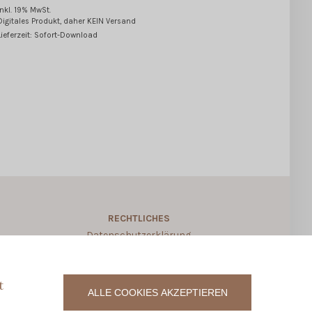
inkl. 19% MwSt.
Digitales Produkt, daher KEIN Versand
Lieferzeit: Sofort-Download
RECHTLICHES
Datenschutzerklärung
Allgemeine Geschäftsbedingungen
Widerruf für digitale Produkte
t
ALLE COOKIES AKZEPTIEREN
Vertrag widerrufen