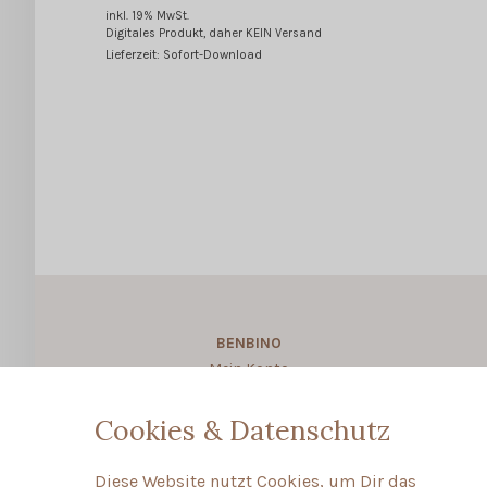
inkl. 19% MwSt.
Digitales Produkt, daher KEIN Versand
Lieferzeit: Sofort-Download
BENBINO
Mein Konto
About BENBINO
Cookies & Datenschutz
Diese Website nutzt Cookies, um Dir das