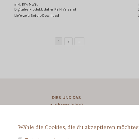
inkl. 19% MwSt.
Digitales Produkt, daher KEIN Versand
Lieferzeit: Sofort-Download
1
2
→
DIES UND DAS
Wie bestelle ich?
Wie personalisere ich?
Wähle die Cookies, die du akzeptieren möchtes