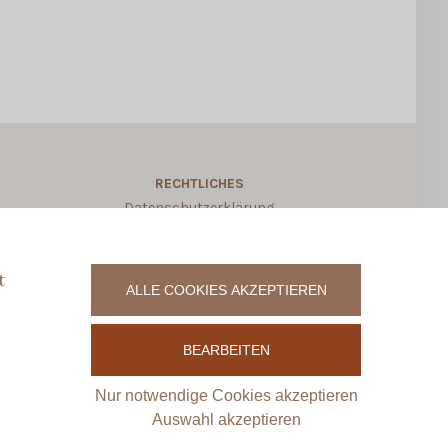
RECHTLICHES
Datenschutzerklärung
Allgemeine Geschäftsbedingungen
Widerruf für digitale Produkte
t
ALLE COOKIES AKZEPTIEREN
Vertrag widerrufen
Impressum
BEARBEITEN
Zahlungsweisen
Versand & Lieferung
Nur notwendige Cookies akzeptieren
Kontakt
Auswahl akzeptieren