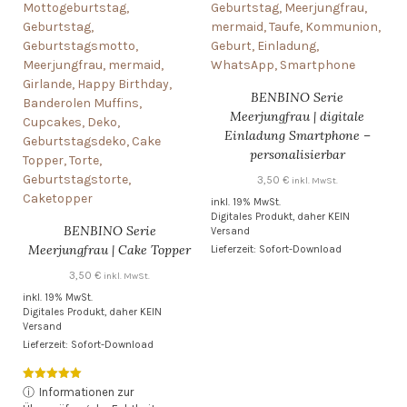
BENBINO Serie
Meerjungfrau | digitale
Einladung Smartphone –
personalisierbar
3,50
€
inkl. MwSt.
inkl. 19% MwSt.
Digitales Produkt, daher KEIN
BENBINO Serie
Versand
Meerjungfrau | Cake Topper
Lieferzeit: Sofort-Download
3,50
€
inkl. MwSt.
inkl. 19% MwSt.
Digitales Produkt, daher KEIN
Versand
Lieferzeit: Sofort-Download
Bewertet mit
ⓘ
Informationen zur
5.00