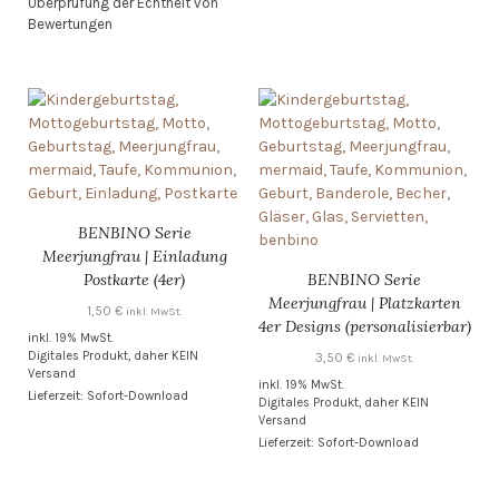
Überprüfung der Echtheit von
von 5
Bewertungen
BENBINO Serie
Meerjungfrau | Einladung
Postkarte (4er)
BENBINO Serie
Meerjungfrau | Platzkarten
1,50
€
inkl. MwSt.
4er Designs (personalisierbar)
inkl. 19% MwSt.
Digitales Produkt, daher KEIN
3,50
€
inkl. MwSt.
Versand
inkl. 19% MwSt.
Lieferzeit: Sofort-Download
Digitales Produkt, daher KEIN
Versand
Lieferzeit: Sofort-Download