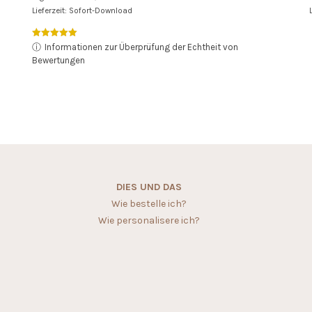
Lieferzeit: Sofort-Download
Bewertet mit
ⓘ
Informationen zur Überprüfung der Echtheit von
5.00
Bewertungen
von 5
DIES UND DAS
Wie bestelle ich?
Wie personalisere ich?