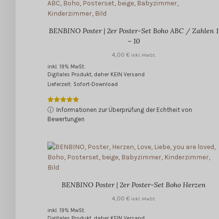
BENBINO Poster | 2er Poster-Set Boho ABC / Zahlen 1
– 10
4,00
€
inkl. MwSt.
inkl. 19% MwSt.
Digitales Produkt, daher KEIN Versand
Lieferzeit: Sofort-Download
Bewertet mit
ⓘ
Informationen zur Überprüfung der Echtheit von
5.00
Bewertungen
von 5
BENBINO Poster | 2er Poster-Set Boho Herzen
4,00
€
inkl. MwSt.
inkl. 19% MwSt.
Digitales Produkt, daher KEIN Versand