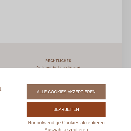
RECHTLICHES
Datenschutzerklärung
Allgemeine Geschäftsbedingungen
Widerruf für digitale Produkte
t
ALLE COOKIES AKZEPTIEREN
Vertrag widerrufen
Impressum
BEARBEITEN
Zahlungsweisen
Versand & Lieferung
Nur notwendige Cookies akzeptieren
Kontakt
Auswahl akzeptieren