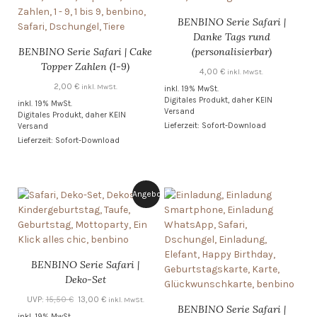
BENBINO Serie Safari |
Danke Tags rund
BENBINO Serie Safari | Cake
(personalisierbar)
Topper Zahlen (1-9)
4,00
€
inkl. MwSt.
2,00
€
inkl. MwSt.
inkl. 19% MwSt.
Digitales Produkt, daher KEIN
inkl. 19% MwSt.
Versand
Digitales Produkt, daher KEIN
Lieferzeit: Sofort-Download
Versand
Lieferzeit: Sofort-Download
Angebot!
BENBINO Serie Safari |
Deko-Set
Ursprünglicher
Aktueller
UVP:
15,50
€
13,00
€
inkl. MwSt.
BENBINO Serie Safari |
Preis
Preis
inkl. 19% MwSt.