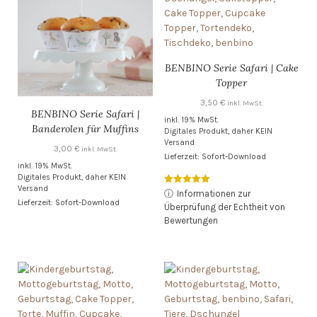
BENBINO Serie Safari | Cake
Topper
3,50
€
inkl. MwSt.
BENBINO Serie Safari |
inkl. 19% MwSt.
Banderolen für Muffins
Digitales Produkt, daher KEIN
Versand
3,00
€
inkl. MwSt.
Lieferzeit: Sofort-Download
inkl. 19% MwSt.
Digitales Produkt, daher KEIN
Versand
Bewertet mit
ⓘ
Informationen zur
5.00
Lieferzeit: Sofort-Download
Überprüfung der Echtheit von
von 5
Bewertungen