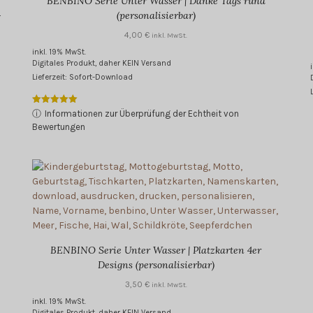
BENBINO Serie Unter Wasser | Danke Tags rund
-
(personalisierbar)
4,00
€
inkl. MwSt.
inkl. 19% MwSt.
Digitales Produkt, daher KEIN Versand
Lieferzeit: Sofort-Download
Bewertet mit
ⓘ
Informationen zur Überprüfung der Echtheit von
5.00
Bewertungen
von 5
BENBINO Serie Unter Wasser | Platzkarten 4er
Designs (personalisierbar)
3,50
€
inkl. MwSt.
inkl. 19% MwSt.
Digitales Produkt, daher KEIN Versand