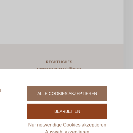
RECHTLICHES
Datenschutzerklärung
Allgemeine Geschäftsbedingungen
Widerruf für digitale Produkte
t
ALLE COOKIES AKZEPTIEREN
Vertrag widerrufen
Impressum
BEARBEITEN
Zahlungsweisen
Versand & Lieferung
Nur notwendige Cookies akzeptieren
Kontakt
Auswahl akzeptieren