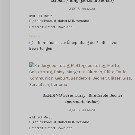
schmal / lang (personalisierbar)
3,50
€
inkl. MwSt.
inkl. 19% MwSt.
Digitales Produkt, daher KEIN Versand
Lieferzeit: Sofort-Download
Bewertet mit
ⓘ
Informationen zur Überprüfung der Echtheit von
5.00
Bewertungen
von 5
BENBINO Serie Daisy | Banderole Becher
(personalisierbar)
3,50
€
inkl. MwSt.
inkl. 19% MwSt.
Digitales Produkt, daher KEIN Versand
Lieferzeit: Sofort-Download