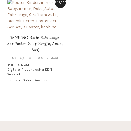
Angebot!
BENBINO Serie Fahrzeuge |
3er Poster-Set (Giraffe, Autos,
Bus)
Ursprünglicher
Aktueller
UVP:
6,00
€
5,00
€
inkl. MwSt.
Preis
Preis
inkl. 19% MwSt.
Digitales Produkt, daher KEIN
war:
ist:
Versand
6,00 €
5,00 €.
Lieferzeit: Sofort-Download