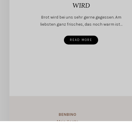
WIRD
Brot wird bei uns sehr gerne gegessen. Am
liebsten ganz frisches, das noch warm ist…
READ MORE
BENBINO
Mein Konto
About BENBINO