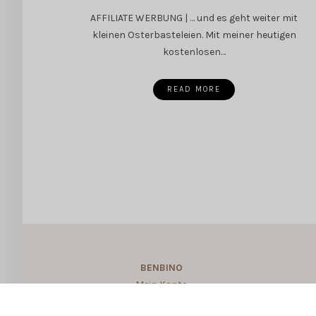
AFFILIATE WERBUNG | … und es geht weiter mit
kleinen Osterbasteleien. Mit meiner heutigen
kostenlosen…
READ MORE
BENBINO
Mein Konto
About BENBINO