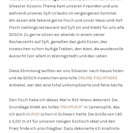
Silvester-Essens-Thema kam unseren Freunden und uns
während unseres Sylt-Urlaubs im vergangenen Sommer.
Wir essen alle liebend gerne Fisch und unser Haus-und-Hof-
Fisch-Lieblingsrestaurant auf Sylt ist und bleibt für uns alle
GOSCH. Zu gerne sitzen wir abends in einem seiner
Restaurants auf Sylt, genießen das gute Essen, das
inzwischen schon kultige Treiben, den Wein, die wundervolle
Aussicht (vor allem in Wennigstedt) und das Leben.
Diese Stimmung wollten wir uns Silvester nach Hause holen
und da GOSCH inzwischen eine tolle
ONLINE-FISCHTHEKE
anbietet, war das eine total unkomplizierte und feine Sache.
Den Tisch habe ich dieses Mal in Rot-Weiss dekoriert. Die
Grundlage bildet ein tolles
TISCHTUCH*
in Leinenoptik, das
ich auch in
2021
schon in Schwarz hatte. Die Größe von 1,40
x 3,00 m ist für unseren riesigen Esstisch ideal und den
Preis finde ich unschlagbar. Dazu dekorierte ich knallrote