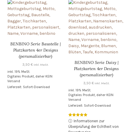
BENBINO Serie Baustelle |
Platzkarten 4er Designs
(personalisierbar)
BENBINO Serie Daisy |
3,50
€
inkl. MwSt.
Platzkarten 4er Designs
inkl. 19% MwSt.
(personalisierbar)
Digitales Produkt, daher KEIN
Versand
3,50
€
inkl. MwSt.
Lieferzeit: Sofort-Download
inkl. 19% MwSt.
Digitales Produkt, daher KEIN
Versand
Lieferzeit: Sofort-Download
Bewertet mit
ⓘ
Informationen zur
5.00
Überprüfung der Echtheit von
von 5