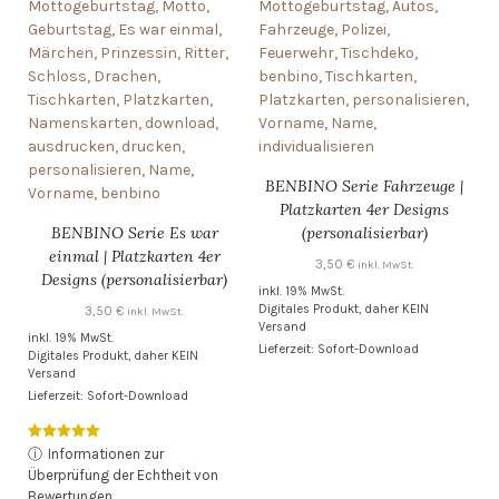
BENBINO Serie Fahrzeuge |
Platzkarten 4er Designs
BENBINO Serie Es war
(personalisierbar)
einmal | Platzkarten 4er
3,50
€
inkl. MwSt.
Designs (personalisierbar)
inkl. 19% MwSt.
Digitales Produkt, daher KEIN
3,50
€
inkl. MwSt.
Versand
inkl. 19% MwSt.
Lieferzeit: Sofort-Download
Digitales Produkt, daher KEIN
Versand
Lieferzeit: Sofort-Download
Bewertet mit
ⓘ
Informationen zur
5.00
Überprüfung der Echtheit von
von 5
Bewertungen