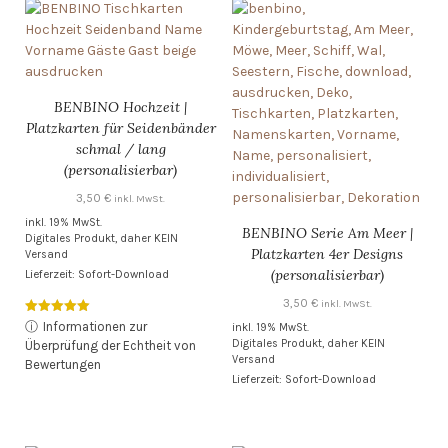
BENBINO Hochzeit |
Platzkarten für Seidenbänder
schmal / lang
(personalisierbar)
3,50
€
inkl. MwSt.
inkl. 19% MwSt.
BENBINO Serie Am Meer |
Digitales Produkt, daher KEIN
Platzkarten 4er Designs
Versand
(personalisierbar)
Lieferzeit: Sofort-Download
3,50
€
inkl. MwSt.
Bewertet mit
ⓘ
Informationen zur
inkl. 19% MwSt.
5.00
Digitales Produkt, daher KEIN
Überprüfung der Echtheit von
von 5
Versand
Bewertungen
Lieferzeit: Sofort-Download