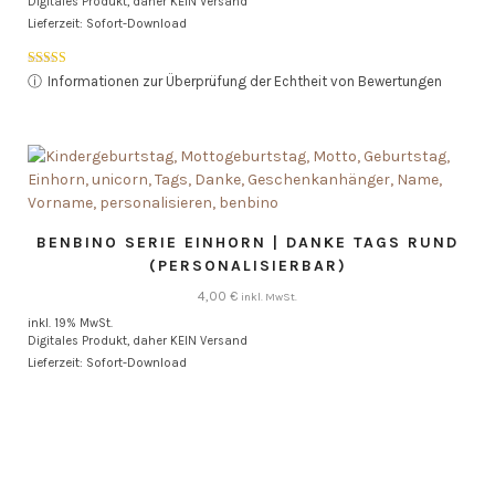
Digitales Produkt, daher KEIN Versand
Lieferzeit: Sofort-Download
Bewertet mit
ⓘ
Informationen zur Überprüfung der Echtheit von Bewertungen
5.00
von 5
BENBINO SERIE EINHORN | DANKE TAGS RUND
(PERSONALISIERBAR)
4,00
€
inkl. MwSt.
inkl. 19% MwSt.
Digitales Produkt, daher KEIN Versand
Lieferzeit: Sofort-Download