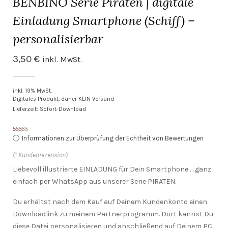
BENBINO Serie Piraten | digitale
Einladung Smartphone (Schiff) –
personalisierbar
3,50
€
inkl. MwSt.
inkl. 19% MwSt.
Digitales Produkt, daher KEIN Versand
Lieferzeit: Sofort-Download
Bewertet mit
1
ⓘ
Informationen zur Überprüfung der Echtheit von Bewertungen
5.00
von 5,
basierend
auf
(
1
Kundenrezension)
Kundenbewertung
Liebevoll illustrierte EINLADUNG für Dein Smartphone … ganz
einfach per WhatsApp aus unserer Serie PIRATEN.
Du erhältst nach dem Kauf auf Deinem Kundenkonto einen
Downloadlink zu meinem Partnerprogramm. Dort kannst Du
diese Datei personalisieren und anschließend auf Deinem PC