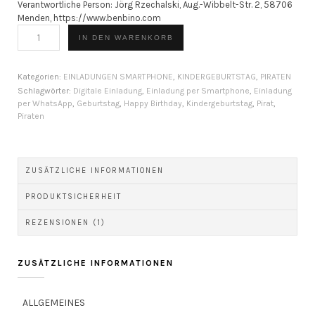
Verantwortliche Person:
Jörg Rzechalski, Aug.-Wibbelt-Str. 2, 58706
Menden, https://www.benbino.com
BENBINO
IN DEN WARENKORB
Serie
Piraten
|
Kategorien:
EINLADUNGEN SMARTPHONE
,
KINDERGEBURTSTAG
,
PIRATEN
digitale
Schlagwörter:
Digitale Einladung
,
Einladung per Smartphone
,
Einladung
per WhatsApp
,
Geburtstag
,
Happy Birthday
,
Kindergeburtstag
,
Pirat
,
Einladung
Piraten
Smartphone
(Schiff)
–
personalisierbar
ZUSÄTZLICHE INFORMATIONEN
[Digital]
Menge
PRODUKTSICHERHEIT
REZENSIONEN (1)
ZUSÄTZLICHE INFORMATIONEN
ALLGEMEINES