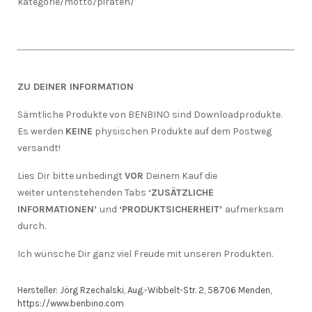
kategorie/motto/piraten/
ZU DEINER INFORMATION
Sämtliche Produkte von BENBINO sind Downloadprodukte.
Es werden
KEINE
physischen Produkte auf dem Postweg
versandt!
Lies Dir bitte unbedingt
VOR
Deinem Kauf die
weiter untenstehenden Tabs
‘ZUSÄTZLICHE
INFORMATIONEN’
und
‘PRODUKTSICHERHEIT’
aufmerksam
durch.
Ich wünsche Dir ganz viel Freude mit unseren Produkten.
Hersteller:
Jörg Rzechalski, Aug.-Wibbelt-Str. 2, 58706 Menden,
https://www.benbino.com