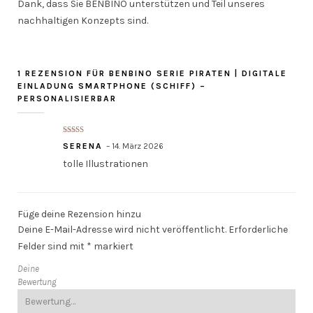
Dank, dass Sie BENBINO unterstützen und Teil unseres
nachhaltigen Konzepts sind.
1 REZENSION FÜR
BENBINO SERIE PIRATEN | DIGITALE
EINLADUNG SMARTPHONE (SCHIFF) –
PERSONALISIERBAR
Bewertet mit
SERENA
–
14. März 2026
5
von 5
tolle Illustrationen
Füge deine Rezension hinzu
Deine E-Mail-Adresse wird nicht veröffentlicht.
Erforderliche
Felder sind mit
*
markiert
Deine
Bewertung