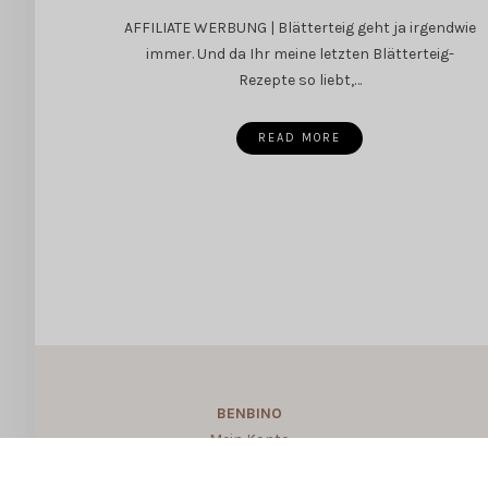
AFFILIATE WERBUNG | Blätterteig geht ja irgendwie
immer. Und da Ihr meine letzten Blätterteig-
Rezepte so liebt,…
READ MORE
BENBINO
Mein Konto
About BENBINO