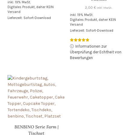
inkl. 19% MwSt.
Digitales Produkt, daher KEIN
2,00
€
inkl. MwSt.
Versand
inkl. 19% MwSt.
Lieferzeit: Sofort-Download
Digitales Produkt, daher KEIN
Versand
Lieferzeit: Sofort-Download
Bewertet mit
ⓘ
Informationen zur
5.00
Überprüfung der Echtheit von
von 5
Bewertungen
BENBINO Serie Farm |
Tischset