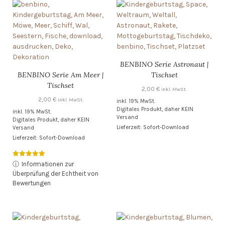
BENBINO Serie Astronaut |
BENBINO Serie Am Meer |
Tischset
Tischset
2,00
€
inkl. MwSt.
2,00
€
inkl. MwSt.
inkl. 19% MwSt.
Digitales Produkt, daher KEIN
inkl. 19% MwSt.
Versand
Digitales Produkt, daher KEIN
Lieferzeit: Sofort-Download
Versand
Lieferzeit: Sofort-Download
Bewertet mit
ⓘ
Informationen zur
5.00
Überprüfung der Echtheit von
von 5
Bewertungen