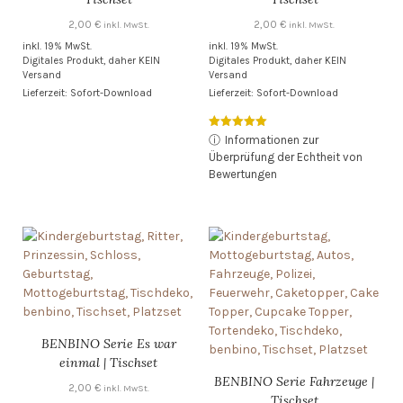
2,00
€
2,00
€
inkl. MwSt.
inkl. MwSt.
inkl. 19% MwSt.
inkl. 19% MwSt.
Digitales Produkt, daher KEIN
Digitales Produkt, daher KEIN
Versand
Versand
Lieferzeit: Sofort-Download
Lieferzeit: Sofort-Download
Bewertet mit
ⓘ
Informationen zur
5.00
Überprüfung der Echtheit von
von 5
Bewertungen
BENBINO Serie Es war
einmal | Tischset
BENBINO Serie Fahrzeuge |
2,00
€
inkl. MwSt.
Tischset