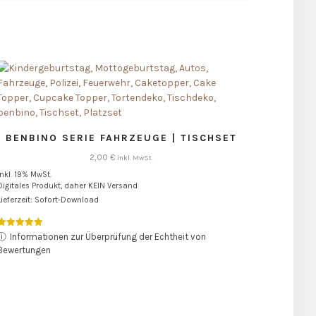
BENBINO SERIE FAHRZEUGE | TISCHSET
2,00
€
inkl. MwSt.
inkl. 19% MwSt.
Digitales Produkt, daher KEIN Versand
Lieferzeit: Sofort-Download
Bewertet mit
ⓘ
Informationen zur Überprüfung der Echtheit von
5.00
Bewertungen
von 5