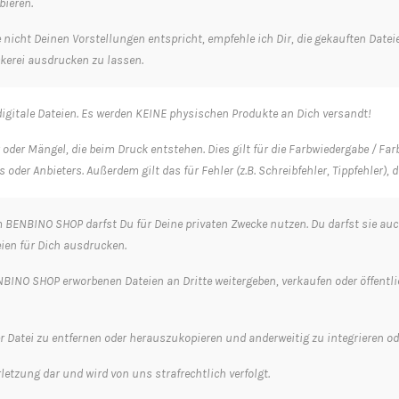
ieren.
ke nicht Deinen Vorstellungen entspricht, empfehle ich Dir, die gekauften Da
uckerei ausdrucken zu lassen.
igitale Dateien. Es werden KEINE physischen Produkte an Dich versandt!
 oder Mängel, die beim Druck entstehen. Dies gilt für die Farbwiedergabe / F
 oder Anbieters. Außerdem gilt das für Fehler (z.B. Schreibfehler, Tippfehler)
BENBINO SHOP darfst Du für Deine privaten Zwecke nutzen. Du darfst sie auc
eien für Dich ausdrucken.
BINO SHOP erworbenen Dateien an Dritte weitergeben, verkaufen oder öffentlich 
der Datei zu entfernen oder herauszukopieren und anderweitig zu integrieren od
letzung dar und wird von uns strafrechtlich verfolgt.