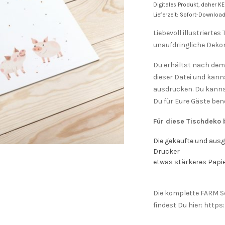
Digitales Produkt, daher K
Lieferzeit: Sofort-Downloa
Liebevoll illustrierte
unaufdringliche Dekor
Du erhältst nach dem
dieser Datei und kann
ausdrucken. Du kannst
Du für Eure Gäste benö
Für diese Tischdeko 
Die gekaufte und ausg
Drucker
etwas stärkeres Papier
Die komplette FARM Ser
findest Du hier: htt