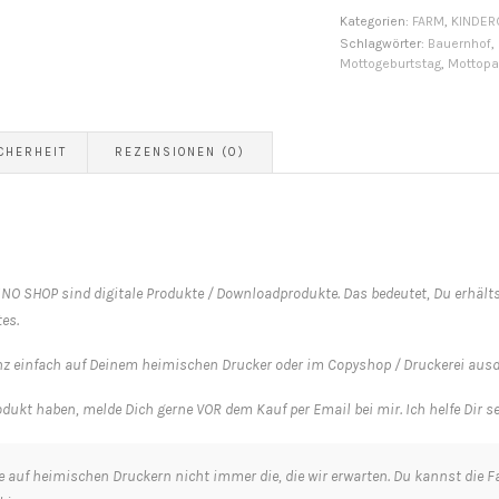
|
Kategorien:
FARM
,
KINDER
Tischset
Schlagwörter:
Bauernhof
,
Mottogeburtstag
,
Mottopa
[Digital]
Menge
CHERHEIT
REZENSIONEN (0)
NO SHOP sind digitale Produkte / Downloadprodukte. Das bedeutet, Du erhälts
es.
anz einfach auf Deinem heimischen Drucker oder im Copyshop / Druckerei aus
dukt haben, melde Dich gerne VOR dem Kauf per Email bei mir. Ich helfe Dir s
cke auf heimischen Druckern nicht immer die, die wir erwarten. Du kannst die