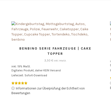
BENBINO SERIE FAHRZEUGE | CAKE
TOPPER
3,50
€
inkl. MwSt.
inkl. 19% MwSt.
Digitales Produkt, daher KEIN Versand
Lieferzeit: Sofort-Download
Bewertet mit
ⓘ
Informationen zur Überprüfung der Echtheit von
5.00
Bewertungen
von 5