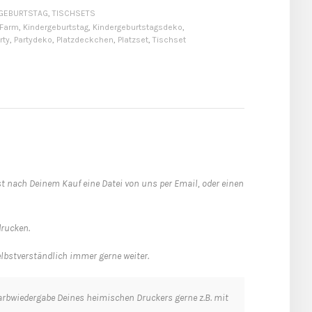
GEBURTSTAG
,
TISCHSETS
Farm
,
Kindergeburtstag
,
Kindergeburtstagsdeko
,
rty
,
Partydeko
,
Platzdeckchen
,
Platzset
,
Tischset
t nach Deinem Kauf eine Datei von uns per Email, oder einen
drucken.
elbstverständlich immer gerne weiter.
 Farbwiedergabe Deines heimischen Druckers gerne z.B. mit