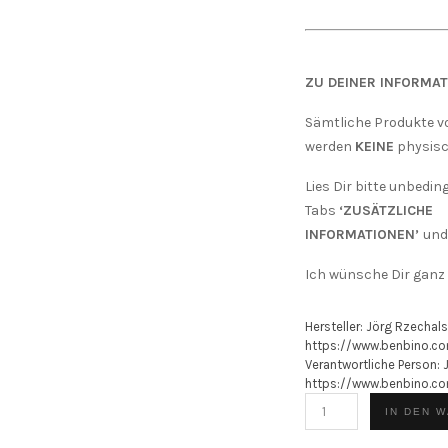
ZU DEINER INFORMAT
Sämtliche Produkte v
werden
KEINE
physisc
Lies Dir bitte unbedin
Tabs
‘ZUSÄTZLICHE
INFORMATIONEN’
un
Ich wünsche Dir ganz 
Hersteller:
Jörg Rzechals
https://www.benbino.c
Verantwortliche Person:
https://www.benbino.c
BENBINO
IN DEN 
Serie
Farm