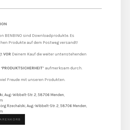
ION
on BENBINO sind Downloadprodukte. Es
hen Produkte auf dem Postweg versandt!
gt
VOR
Deinem Kauf die weiter untenstehenden
d
‘PRODUKTSICHERHEIT’
aufmerksam durch.
viel Freude mit unseren Produkten.
ki, Aug.-Wibbelt-Str. 2, 58706 Menden,
om
Jörg Rzechalski, Aug.-Wibbelt-Str. 2, 58706 Menden,
om
WARENKORB