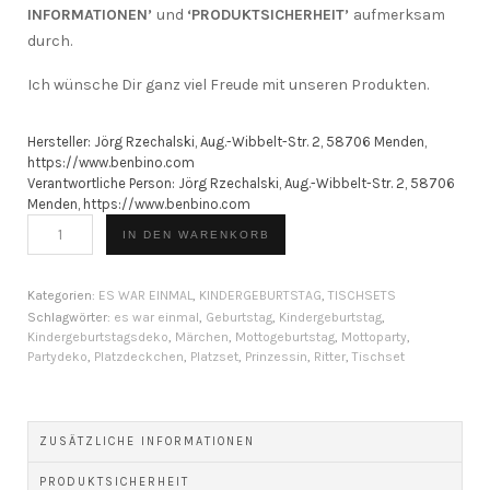
INFORMATIONEN’
und
‘PRODUKTSICHERHEIT’
aufmerksam
durch.
Ich wünsche Dir ganz viel Freude mit unseren Produkten.
Hersteller:
Jörg Rzechalski, Aug.-Wibbelt-Str. 2, 58706 Menden,
https://www.benbino.com
Verantwortliche Person:
Jörg Rzechalski, Aug.-Wibbelt-Str. 2, 58706
Menden, https://www.benbino.com
BENBINO
IN DEN WARENKORB
Serie
Es
war
Kategorien:
ES WAR EINMAL
,
KINDERGEBURTSTAG
,
TISCHSETS
einmal
Schlagwörter:
es war einmal
,
Geburtstag
,
Kindergeburtstag
,
Kindergeburtstagsdeko
,
Märchen
,
Mottogeburtstag
,
Mottoparty
,
|
Partydeko
,
Platzdeckchen
,
Platzset
,
Prinzessin
,
Ritter
,
Tischset
Tischset
[Digital]
Menge
ZUSÄTZLICHE INFORMATIONEN
PRODUKTSICHERHEIT