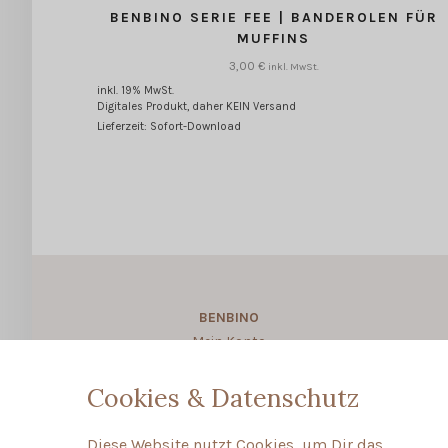
BENBINO SERIE FEE | BANDEROLEN FÜR
MUFFINS
3,00
€
inkl. MwSt.
inkl. 19% MwSt.
Digitales Produkt, daher KEIN Versand
Lieferzeit: Sofort-Download
BENBINO
Mein Konto
About BENBINO
Cookies & Datenschutz
Diese Website nutzt Cookies, um Dir das