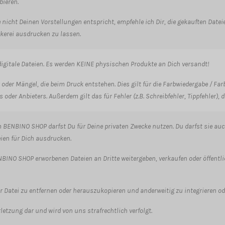
ieren.
ke nicht Deinen Vorstellungen entspricht, empfehle ich Dir, die gekauften Da
uckerei ausdrucken zu lassen.
igitale Dateien. Es werden KEINE physischen Produkte an Dich versandt!
 oder Mängel, die beim Druck entstehen. Dies gilt für die Farbwiedergabe / F
 oder Anbieters. Außerdem gilt das für Fehler (z.B. Schreibfehler, Tippfehler)
BENBINO SHOP darfst Du für Deine privaten Zwecke nutzen. Du darfst sie auc
eien für Dich ausdrucken.
BINO SHOP erworbenen Dateien an Dritte weitergeben, verkaufen oder öffentlich 
der Datei zu entfernen oder herauszukopieren und anderweitig zu integrieren od
letzung dar und wird von uns strafrechtlich verfolgt.