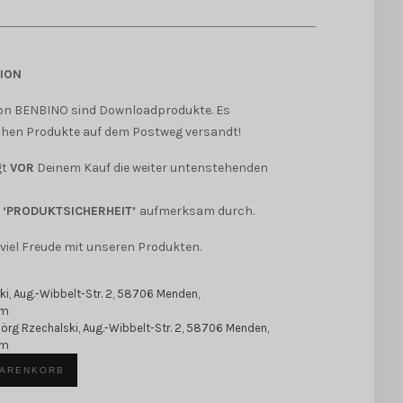
ION
on BENBINO sind Downloadprodukte. Es
hen Produkte auf dem Postweg versandt!
gt
VOR
Deinem Kauf die weiter untenstehenden
d
‘PRODUKTSICHERHEIT’
aufmerksam durch.
viel Freude mit unseren Produkten.
ki, Aug.-Wibbelt-Str. 2, 58706 Menden,
om
Jörg Rzechalski, Aug.-Wibbelt-Str. 2, 58706 Menden,
om
WARENKORB