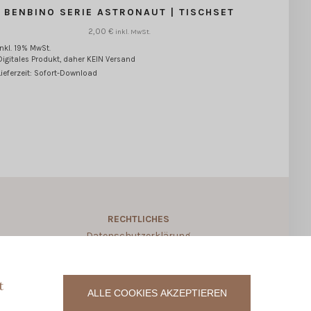
BENBINO SERIE ASTRONAUT | TISCHSET
2,00
€
inkl. MwSt.
inkl. 19% MwSt.
Digitales Produkt, daher KEIN Versand
Lieferzeit: Sofort-Download
RECHTLICHES
Datenschutzerklärung
Allgemeine Geschäftsbedingungen
Widerruf für digitale Produkte
t
ALLE COOKIES AKZEPTIEREN
Vertrag widerrufen