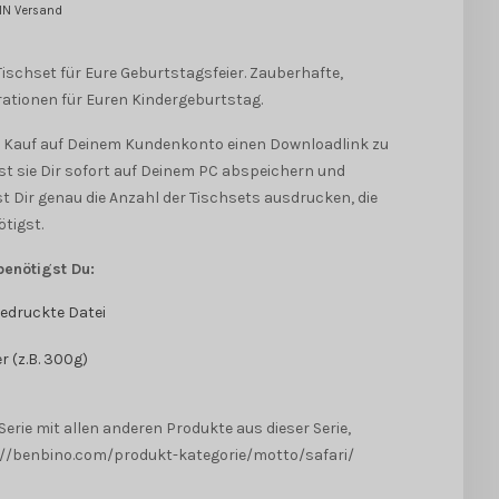
EIN Versand
d
s Tischset für Eure Geburtstagsfeier. Zauberhafte,
ationen für Euren Kindergeburtstag.
 Kauf auf Deinem Kundenkonto einen Downloadlink zu
st sie Dir sofort auf Deinem PC abspeichern und
 Dir genau die Anzahl der Tischsets ausdrucken, die
tigst.
benötigst Du:
edruckte Datei
r (z.B. 300g)
erie mit allen anderen Produkte aus dieser Serie,
s://benbino.com/produkt-kategorie/motto/safari/