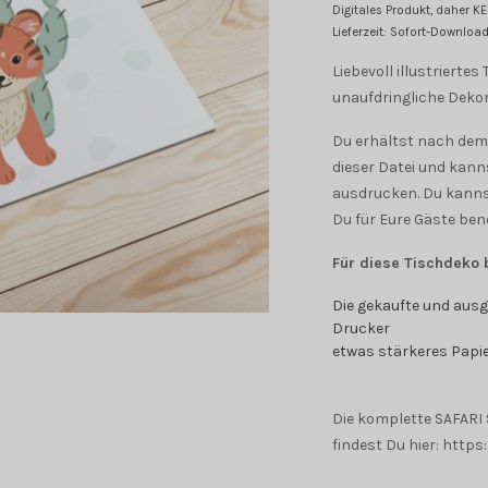
Digitales Produkt, daher K
Lieferzeit: Sofort-Downloa
Liebevoll illustrierte
unaufdringliche Dekor
Du erhältst nach dem
dieser Datei und kann
ausdrucken. Du kannst
Du für Eure Gäste benö
Für diese Tischdeko 
Die gekaufte und ausg
Drucker
etwas stärkeres Papie
Die komplette SAFARI S
findest Du hier: http