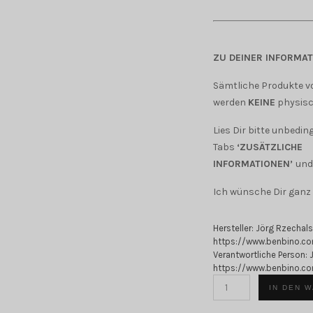
ZU DEINER INFORMAT
Sämtliche Produkte v
werden
KEINE
physisc
Lies Dir bitte unbedin
Tabs
‘ZUSÄTZLICHE
INFORMATIONEN’
un
Ich wünsche Dir ganz 
Hersteller:
Jörg Rzechals
https://www.benbino.c
Verantwortliche Person:
https://www.benbino.c
BENBINO
IN DEN 
Serie
Safari