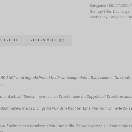
|
Kategorien:
KINDERGEBUR
Tischset
Schlagwörter:
Dschungel
Mottoparty
,
Partydeko
,
Pl
[Digital]
Menge
CHERHEIT
REZENSIONEN (0)
NO SHOP sind digitale Produkte / Downloadprodukte. Das bedeutet, Du erhälts
es.
anz einfach auf Deinem heimischen Drucker oder im Copyshop / Druckerei aus
dukt haben, melde Dich gerne VOR dem Kauf per Email bei mir. Ich helfe Dir s
cke auf heimischen Druckern nicht immer die, die wir erwarten. Du kannst die