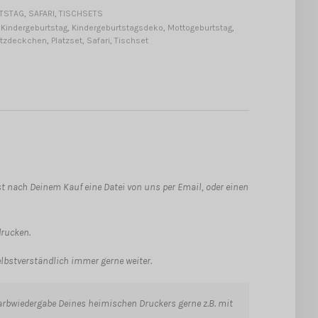
TSTAG
,
SAFARI
,
TISCHSETS
,
Kindergeburtstag
,
Kindergeburtstagsdeko
,
Mottogeburtstag
,
atzdeckchen
,
Platzset
,
Safari
,
Tischset
t nach Deinem Kauf eine Datei von uns per Email, oder einen
drucken.
elbstverständlich immer gerne weiter.
 Farbwiedergabe Deines heimischen Druckers gerne z.B. mit