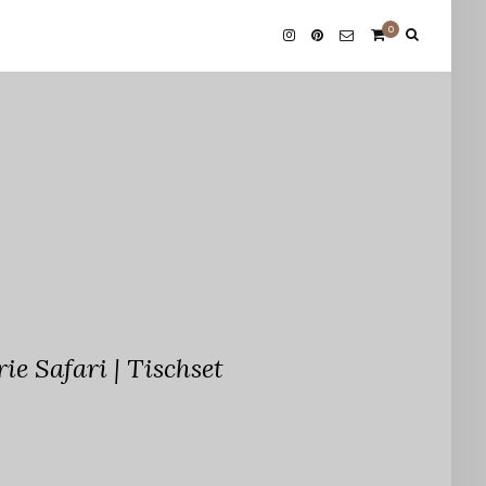
0
e Safari | Tischset